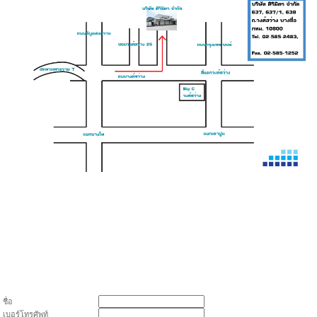
#น้ำแข็งหลอด #น้ำแข็งหลอดใหญ่ #น้ำแข็ง
หลอดเล็ก #น้ำแข็งบด #น้ำแข็งก้อน #น้ำแข็ง
กลม #iceball #icecube
ชื่อ
เบอร์โทรศัพท์